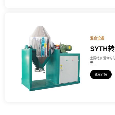
混合设备
SYTH
主要特点 混合均匀度高
无…
查看详情