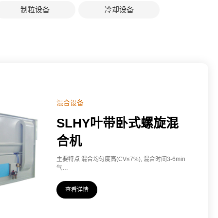
制粒设备
冷却设备
混合设备
SLHY叶带卧式螺旋混
合机
主要特点 混合均匀度高(CV≤7%), 混合时间3-6min
气…
查看详情